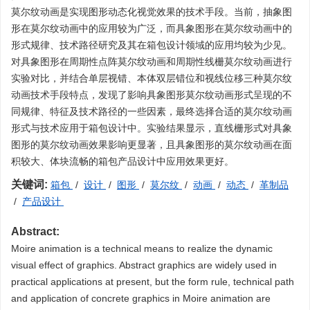
莫尔纹动画是实现图形动态化视觉效果的技术手段。当前，抽象图
形在莫尔纹动画中的应用较为广泛，而具象图形在莫尔纹动画中的
形式规律、技术路径研究及其在箱包设计领域的应用均较为少见。
对具象图形在周期性点阵莫尔纹动画和周期性线栅莫尔纹动画进行
实验对比，并结合单层视错、本体双层错位和视线位移三种莫尔纹
动画技术手段特点，发现了影响具象图形莫尔纹动画形式呈现的不
同规律、特征及技术路径的一些因素，最终选择合适的莫尔纹动画
形式与技术应用于箱包设计中。实验结果显示，直线栅形式对具象
图形的莫尔纹动画效果影响更显著，且具象图形的莫尔纹动画在面
积较大、体块流畅的箱包产品设计中应用效果更好。
关键词:
箱包
/
设计
/
图形
/
莫尔纹
/
动画
/
动态
/
革制品
/
产品设计
Abstract:
Moire animation is a technical means to realize the dynamic
visual effect of graphics. Abstract graphics are widely used in
practical applications at present, but the form rule, technical path
and application of concrete graphics in Moire animation are